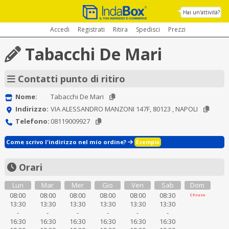
Hai un'attività?
Accedi
Registrati
Ritira
Spedisci
Prezzi
Tabacchi De Mari
Contatti punto di ritiro
Nome:
Tabacchi De Mari
Indirizzo:
VIA ALESSANDRO MANZONI 147F, 80123 , NAPOLI
Telefono:
08119009927
Come scrivo l'indirizzo nel mio ordine?
Esempio
Orari
Lun
Mar
Mer
Gio
Ven
Sab
Dom
08:00
08:00
08:00
08:00
08:00
08:30
Chiuso
13:30
13:30
13:30
13:30
13:30
13:30
-
-
-
-
-
-
16:30
16:30
16:30
16:30
16:30
16:30