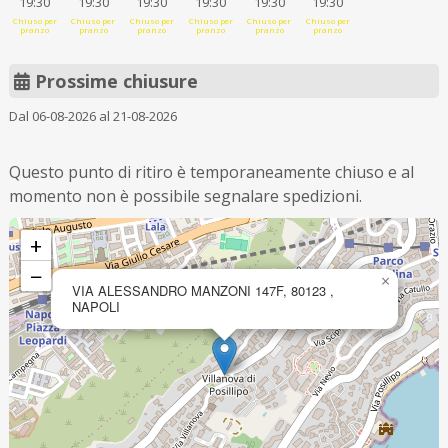
19:30
19:30
19:30
19:30
19:30
19:30
Chiuso per
Chiuso per
Chiuso per
Chiuso per
Chiuso per
Chiuso per
pranzo
pranzo
pranzo
pranzo
pranzo
pranzo
Prossime chiusure
Dal 06-08-2026 al 21-08-2026
Questo punto di ritiro è temporaneamente chiuso e al
momento non è possibile segnalare spedizioni.
+
−
×
VIA ALESSANDRO MANZONI 147F, 80123 ,
NAPOLI