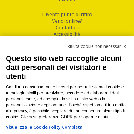
Diventa punto di ritiro
Vendi online?
Contattaci
Accessibilità
Follow Us
Rifiuta cookie non necessari ✕
Facebook
Questo sito web raccoglie alcuni
Linkedin
dati personali dei visitatori e
utenti
I nostri punti di ritiro e spedizione pacchi nelle
maggiori città italiane
Con il tuo consenso, noi e i nostri partner utilizziamo i cookie e
tecnologie simili per archiviare, accedere ed elaborare i dati
Torino
|
Milano
|
Roma
|
Bologna
|
Firenze
|
Genova
|
personali come, ad esempio, la visita al sito web o la
Napoli
|
Varese
personalizzazione degli annunci. Poiché rispettiamo il tuo diritto
alla privacy, è possibile scegliere di non consentire alcuni tipi di
cookie. Clicca su preferenze GDPR per saperne di più.
Visualizza la Cookie Policy Completa
©2026 IndaBox srl