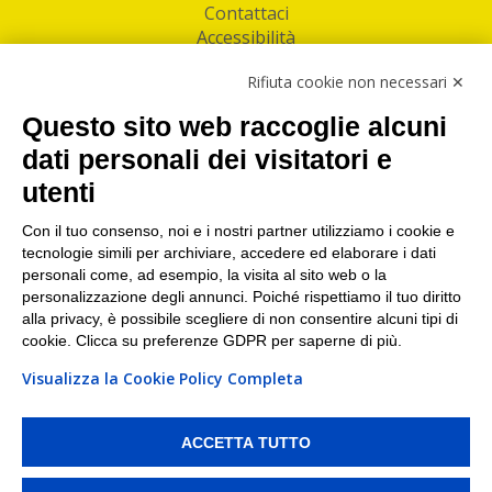
Contattaci
Accessibilità
Follow Us
Rifiuta cookie non necessari ✕
Facebook
Questo sito web raccoglie alcuni
Linkedin
dati personali dei visitatori e
utenti
I nostri punti di ritiro e spedizione pacchi nelle
maggiori città italiane
Con il tuo consenso, noi e i nostri partner utilizziamo i cookie e
tecnologie simili per archiviare, accedere ed elaborare i dati
Torino
|
Milano
|
Roma
|
Bologna
|
Firenze
|
Genova
|
personali come, ad esempio, la visita al sito web o la
Napoli
|
Varese
personalizzazione degli annunci. Poiché rispettiamo il tuo diritto
alla privacy, è possibile scegliere di non consentire alcuni tipi di
cookie. Clicca su preferenze GDPR per saperne di più.
Visualizza la Cookie Policy Completa
©2026 IndaBox srl
PI/CF/N°Iscr.: 10821360012 | REA: RM 1494760 | Cap.Soc.: 50.000€ |
Whistleblowing
|
Privacy
|
Preferenze Cookies
ACCETTA TUTTO
IndaBox | Oltre 11.500 punti di ritiro tra Bar, Tabaccai, Edicole e Kipoint per
ritirare i tuoi acquisti online e spedire i tuoi pacchi.