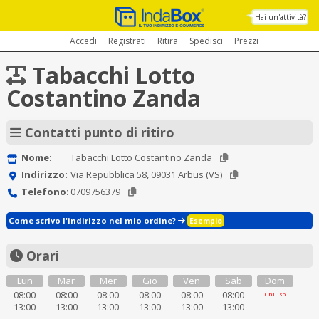
Hai un'attività?
Accedi
Registrati
Ritira
Spedisci
Prezzi
Tabacchi Lotto
Costantino Zanda
Contatti punto di ritiro
Nome:
Tabacchi Lotto Costantino Zanda
Indirizzo:
Via Repubblica 58, 09031 Arbus (VS)
Telefono:
0709756379
Come scrivo l'indirizzo nel mio ordine?
Esempio
Orari
Lun
Mar
Mer
Gio
Ven
Sab
Dom
08:00
08:00
08:00
08:00
08:00
08:00
Chiuso
13:00
13:00
13:00
13:00
13:00
13:00