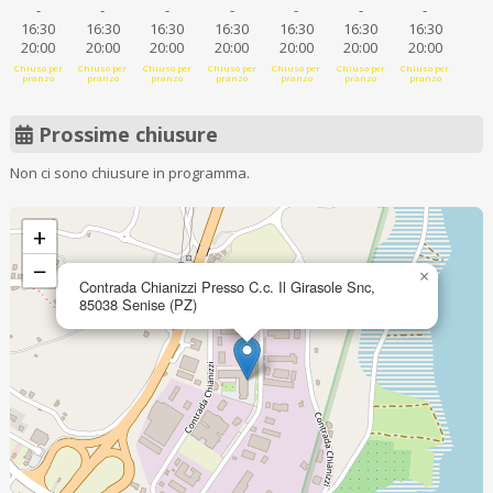
-
-
-
-
-
-
-
16:30
16:30
16:30
16:30
16:30
16:30
16:30
20:00
20:00
20:00
20:00
20:00
20:00
20:00
Chiuso per
Chiuso per
Chiuso per
Chiuso per
Chiuso per
Chiuso per
Chiuso per
pranzo
pranzo
pranzo
pranzo
pranzo
pranzo
pranzo
Prossime chiusure
Non ci sono chiusure in programma.
+
−
×
Contrada Chianizzi Presso C.c. Il Girasole Snc,
85038 Senise (PZ)