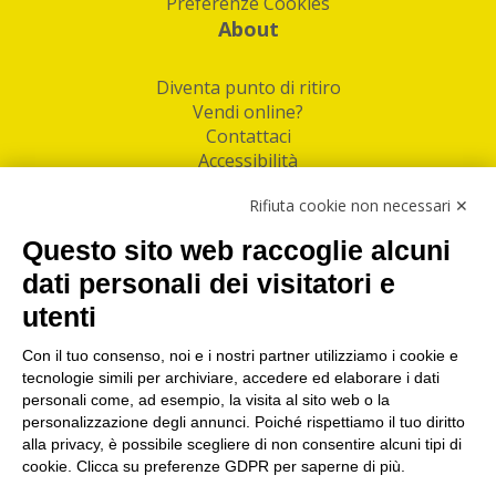
Preferenze Cookies
About
Diventa punto di ritiro
Vendi online?
Contattaci
Accessibilità
Follow Us
Rifiuta cookie non necessari ✕
Facebook
Questo sito web raccoglie alcuni
Linkedin
dati personali dei visitatori e
utenti
I nostri punti di ritiro e spedizione pacchi nelle
maggiori città italiane
Con il tuo consenso, noi e i nostri partner utilizziamo i cookie e
tecnologie simili per archiviare, accedere ed elaborare i dati
Torino
|
Milano
|
Roma
|
Bologna
|
Firenze
|
Genova
|
personali come, ad esempio, la visita al sito web o la
Napoli
|
Varese
personalizzazione degli annunci. Poiché rispettiamo il tuo diritto
alla privacy, è possibile scegliere di non consentire alcuni tipi di
cookie. Clicca su preferenze GDPR per saperne di più.