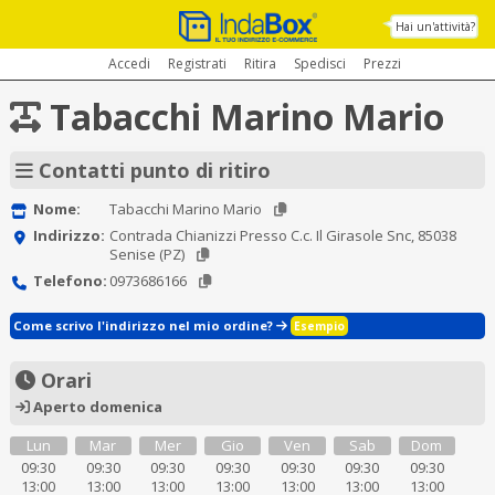
Hai un'attività?
Accedi
Registrati
Ritira
Spedisci
Prezzi
Tabacchi Marino Mario
Contatti punto di ritiro
Nome:
Tabacchi Marino Mario
Indirizzo:
Contrada Chianizzi Presso C.c. Il Girasole Snc, 85038
Senise (PZ)
Telefono:
0973686166
Come scrivo l'indirizzo nel mio ordine?
Esempio
Orari
Aperto domenica
Lun
Mar
Mer
Gio
Ven
Sab
Dom
09:30
09:30
09:30
09:30
09:30
09:30
09:30
13:00
13:00
13:00
13:00
13:00
13:00
13:00