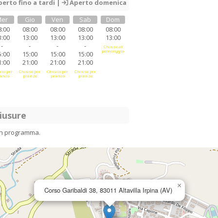
erto fino a tardi |
Aperto domenica
er
Gio
Ven
Sab
Dom
8:00
08:00
08:00
08:00
08:00
3:00
13:00
13:00
13:00
13:00
-
-
-
-
Chiuso al
pomeriggio
5:00
15:00
15:00
15:00
1:00
21:00
21:00
21:00
so per
Chiuso per
Chiuso per
Chiuso per
anzo
pranzo
pranzo
pranzo
iusure
in programma.
×
Corso Garibaldi 38, 83011 Altavilla Irpina (AV)