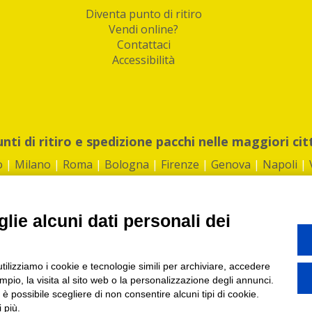
Diventa punto di ritiro
Vendi online?
Contattaci
Accessibilità
unti di ritiro e spedizione pacchi nelle maggiori cit
o
|
Milano
|
Roma
|
Bologna
|
Firenze
|
Genova
|
Napoli
|
lie alcuni dati personali dei
©2026 IndaBox srl
utilizziamo i cookie e tecnologie simili per archiviare, accedere
1360012 | REA: RM 1494760 | Cap.Soc.: 50.000€ |
Whistleblowing
|
Privacy
|
ti di ritiro tra Bar, Tabaccai, Edicole e Kipoint per ritirare i tuoi acquisti onli
pio, la visita al sito web o la personalizzazione degli annunci.
, è possibile scegliere di non consentire alcuni tipi di cookie.
 più.