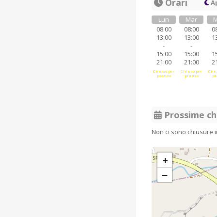
Orari
Ap
Lun
Mar
M
08:00
08:00
0
13:00
13:00
1
-
-
15:00
15:00
1
21:00
21:00
2
Chiuso per
Chiuso per
Chiu
pranzo
pranzo
pr
Prossime ch
Non ci sono chiusure 
+
−