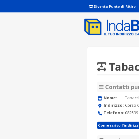
Diventa Punto di Ritiro
Tabac
Contatti pun
Nome:
Tabacch
Indirizzo:
Corso G
Telefono:
082599
Come scrivo l'indiriz