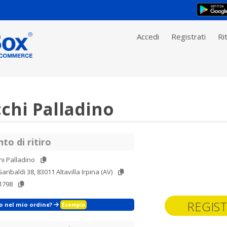
Accedi
Registrati
Rit
chi Palladino
to di ritiro
i Palladino
aribaldi 38, 83011 Altavilla Irpina (AV)
1798
REGIST
zo nel mio ordine?
Esempio