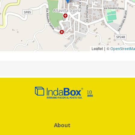
Leaflet
©
|
OpenStreetM
About