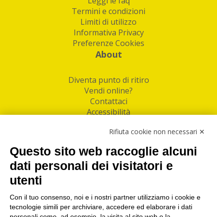
Leggi le faq
Termini e condizioni
Limiti di utilizzo
Informativa Privacy
Preferenze Cookies
About
Diventa punto di ritiro
Vendi online?
Contattaci
Accessibilità
Follow Us
Rifiuta cookie non necessari ✕
Facebook
Questo sito web raccoglie alcuni
Linkedin
dati personali dei visitatori e
utenti
I nostri punti di ritiro e spedizione pacchi nelle
maggiori città italiane
Con il tuo consenso, noi e i nostri partner utilizziamo i cookie e
tecnologie simili per archiviare, accedere ed elaborare i dati
Torino
|
Milano
|
Roma
|
Bologna
|
Firenze
|
Genova
|
personali come, ad esempio, la visita al sito web o la