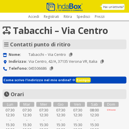
Hai un'attività?
Accedi
Registrati
Ritira
Spedisci
Prezzi
Tabacchi – Via Centro
Contatti punto di ritiro
Nome:
Tabacchi – Via Centro
Indirizzo:
Via Centro, 42/A, 37135 Verona VR, Italia
Telefono:
045506686
Come scrivo l'indirizzo nel mio ordine?
Esempio
Orari
Lun
Mar
Mer
Gio
Ven
Sab
Dom
07:30
07:30
07:30
07:30
07:30
08:00
Chiuso
12:30
12:30
12:30
12:30
12:30
12:30
-
-
-
-
-
-
15:30
15:30
15:30
15:30
15:30
15:30