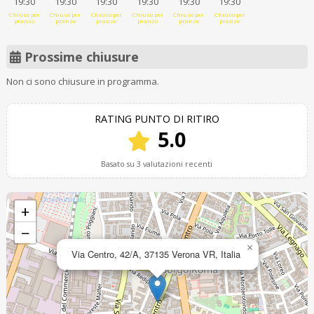
19:30
19:30
19:30
19:30
19:30
19:30
Chiuso per
Chiuso per
Chiuso per
Chiuso per
Chiuso per
Chiuso per
pranzo
pranzo
pranzo
pranzo
pranzo
pranzo
Prossime chiusure
Non ci sono chiusure in programma.
RATING PUNTO DI RITIRO
5.0
Basato su 3 valutazioni recenti
+
−
×
Via Centro, 42/A, 37135 Verona VR, Italia