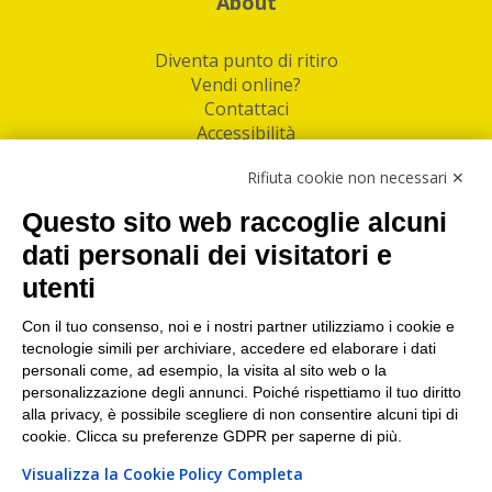
About
Diventa punto di ritiro
Vendi online?
Contattaci
Accessibilità
Follow Us
Rifiuta cookie non necessari ✕
Facebook
Questo sito web raccoglie alcuni
Linkedin
dati personali dei visitatori e
utenti
I nostri punti di ritiro e spedizione pacchi nelle
maggiori città italiane
Con il tuo consenso, noi e i nostri partner utilizziamo i cookie e
tecnologie simili per archiviare, accedere ed elaborare i dati
Torino
|
Milano
|
Roma
|
Bologna
|
Firenze
|
Genova
|
personali come, ad esempio, la visita al sito web o la
Napoli
|
Varese
personalizzazione degli annunci. Poiché rispettiamo il tuo diritto
alla privacy, è possibile scegliere di non consentire alcuni tipi di
cookie. Clicca su preferenze GDPR per saperne di più.
Visualizza la Cookie Policy Completa