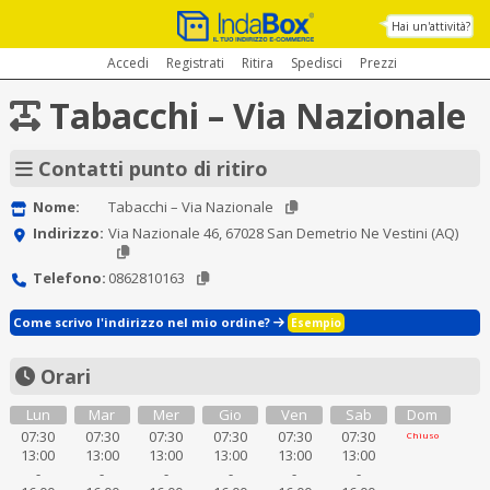
Hai un'attività?
Accedi
Registrati
Ritira
Spedisci
Prezzi
Tabacchi – Via Nazionale
Contatti punto di ritiro
Nome:
Tabacchi – Via Nazionale
Indirizzo:
Via Nazionale 46, 67028 San Demetrio Ne Vestini (AQ)
Telefono:
0862810163
Come scrivo l'indirizzo nel mio ordine?
Esempio
Orari
Lun
Mar
Mer
Gio
Ven
Sab
Dom
07:30
07:30
07:30
07:30
07:30
07:30
Chiuso
13:00
13:00
13:00
13:00
13:00
13:00
-
-
-
-
-
-