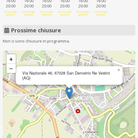
16:00
16:00
16:00
16:00
16:00
16:00
20:00
20:00
20:00
20:00
20:00
20:00
Chiuso per
Chiuso per
Chiuso per
Chiuso per
Chiuso per
Chiuso per
pranzo
pranzo
pranzo
pranzo
pranzo
pranzo
Prossime chiusure
Non ci sono chiusure in programma.
+
−
×
Via Nazionale 46, 67028 San Demetrio Ne Vestini
(AQ)