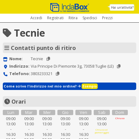
Hai un'attività?
Accedi
Registrati
Ritira
Spedisci
Prezzi
Tecnie
Contatti punto di ritiro
Nome:
Tecnie
Indirizzo:
Via Principe Di Piemonte 3g, 73058 Tuglie (LE)
Telefono:
3803233321
Come scrivo l'indirizzo nel mio ordine?
Esempio
Orari
Lun
Mar
Mer
Gio
Ven
Sab
Dom
09:00
09:00
09:00
09:00
09:00
09:00
Chiuso
13:00
13:00
13:00
13:00
13:00
13:00
-
-
-
-
-
Chiuso al
pomeriggio
16:30
16:30
16:30
16:30
16:30