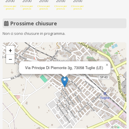
20:00
20:00
20:00
20:00
20:00
Chiuso per
Chiuso per
Chiuso per
Chiuso per
Chiuso per
pranzo
pranzo
pranzo
pranzo
pranzo
Prossime chiusure
Non ci sono chiusure in programma.
+
−
×
Via Principe Di Piemonte 3g, 73058 Tuglie (LE)