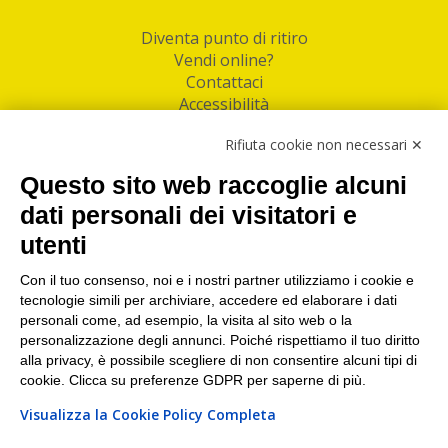
Diventa punto di ritiro
Vendi online?
Contattaci
Accessibilità
Follow Us
Rifiuta cookie non necessari ✕
Facebook
Questo sito web raccoglie alcuni
Linkedin
dati personali dei visitatori e
utenti
I nostri punti di ritiro e spedizione pacchi nelle
maggiori città italiane
Con il tuo consenso, noi e i nostri partner utilizziamo i cookie e
tecnologie simili per archiviare, accedere ed elaborare i dati
Torino
|
Milano
|
Roma
|
Bologna
|
Firenze
|
Genova
|
personali come, ad esempio, la visita al sito web o la
Napoli
|
Varese
personalizzazione degli annunci. Poiché rispettiamo il tuo diritto
alla privacy, è possibile scegliere di non consentire alcuni tipi di
cookie. Clicca su preferenze GDPR per saperne di più.
Visualizza la Cookie Policy Completa
©2026 IndaBox srl