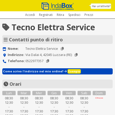
Hai un'attività?
Accedi
Registrati
Ritira
Spedisci
Prezzi
Tecno Elettra Service
Contatti punto di ritiro
Nome:
Tecno Elettra Service
Indirizzo:
Via Dalai 4, 42045 Luzzara (RE)
Telefono:
0522977357
Come scrivo l'indirizzo nel mio ordine?
Esempio
Orari
Lun
Mar
Mer
Gio
Ven
Sab
Dom
08:30
08:30
08:30
08:30
08:30
08:30
Chiuso
12:30
12:30
12:30
12:30
12:30
12:30
-
-
-
-
-
-
17:30
17:30
17:30
17:30
17:30
17:30