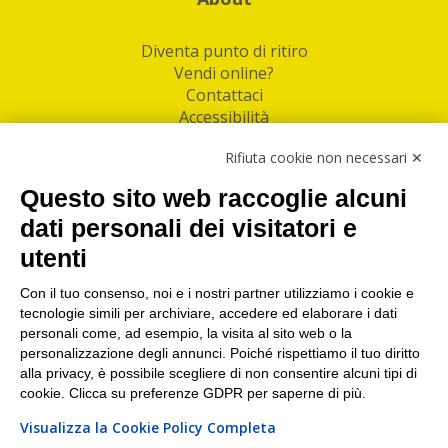
Diventa punto di ritiro
Vendi online?
Contattaci
Accessibilità
Follow Us
Rifiuta cookie non necessari ✕
Facebook
Questo sito web raccoglie alcuni
Linkedin
dati personali dei visitatori e
utenti
I nostri punti di ritiro e spedizione pacchi nelle
maggiori città italiane
Con il tuo consenso, noi e i nostri partner utilizziamo i cookie e
tecnologie simili per archiviare, accedere ed elaborare i dati
Torino
|
Milano
|
Roma
|
Bologna
|
Firenze
|
Genova
|
personali come, ad esempio, la visita al sito web o la
Napoli
|
Varese
personalizzazione degli annunci. Poiché rispettiamo il tuo diritto
alla privacy, è possibile scegliere di non consentire alcuni tipi di
cookie. Clicca su preferenze GDPR per saperne di più.
Visualizza la Cookie Policy Completa
©2026 IndaBox srl