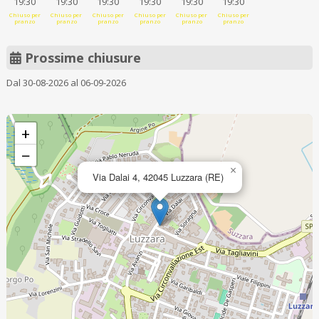
19:30
19:30
19:30
19:30
19:30
19:30
Chiuso per
Chiuso per
Chiuso per
Chiuso per
Chiuso per
Chiuso per
pranzo
pranzo
pranzo
pranzo
pranzo
pranzo
Prossime chiusure
Dal 30-08-2026 al 06-09-2026
+
−
×
Via Dalai 4, 42045 Luzzara (RE)