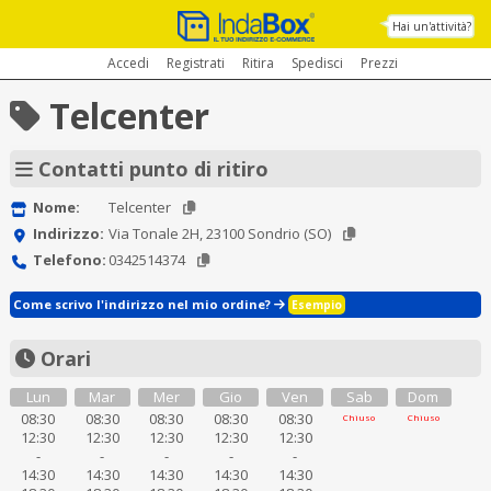
Hai un'attività?
Accedi
Registrati
Ritira
Spedisci
Prezzi
Telcenter
Contatti punto di ritiro
Nome:
Telcenter
Indirizzo:
Via Tonale 2H, 23100 Sondrio (SO)
Telefono:
0342514374
Come scrivo l'indirizzo nel mio ordine?
Esempio
Orari
Lun
Mar
Mer
Gio
Ven
Sab
Dom
08:30
08:30
08:30
08:30
08:30
Chiuso
Chiuso
12:30
12:30
12:30
12:30
12:30
-
-
-
-
-
14:30
14:30
14:30
14:30
14:30