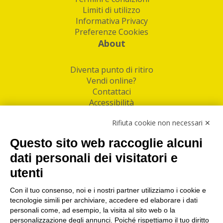
Limiti di utilizzo
Informativa Privacy
Preferenze Cookies
About
Diventa punto di ritiro
Vendi online?
Contattaci
Accessibilità
Follow Us
Rifiuta cookie non necessari ✕
Facebook
Questo sito web raccoglie alcuni
Linkedin
dati personali dei visitatori e
utenti
I nostri punti di ritiro e spedizione pacchi nelle
maggiori città italiane
Con il tuo consenso, noi e i nostri partner utilizziamo i cookie e
tecnologie simili per archiviare, accedere ed elaborare i dati
Torino
|
Milano
|
Roma
|
Bologna
|
Firenze
|
Genova
|
personali come, ad esempio, la visita al sito web o la
Napoli
|
Varese
personalizzazione degli annunci. Poiché rispettiamo il tuo diritto