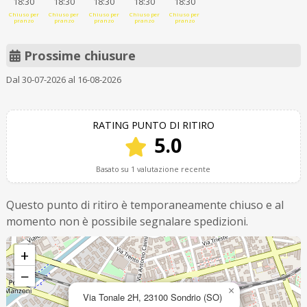
18:30
18:30
18:30
18:30
18:30
Chiuso per
Chiuso per
Chiuso per
Chiuso per
Chiuso per
pranzo
pranzo
pranzo
pranzo
pranzo
Prossime chiusure
Dal 30-07-2026 al 16-08-2026
RATING PUNTO DI RITIRO
5.0
Basato su 1 valutazione recente
Questo punto di ritiro è temporaneamente chiuso e al
momento non è possibile segnalare spedizioni.
+
−
×
Via Tonale 2H, 23100 Sondrio (SO)