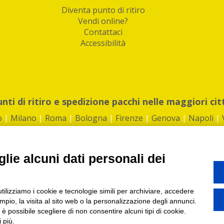
Diventa punto di ritiro
Vendi online?
Contattaci
Accessibilità
unti di ritiro e spedizione pacchi nelle maggiori cit
o
|
Milano
|
Roma
|
Bologna
|
Firenze
|
Genova
|
Napoli
|
lie alcuni dati personali dei
©2026 IndaBox srl
utilizziamo i cookie e tecnologie simili per archiviare, accedere
1360012 | REA: RM 1494760 | Cap.Soc.: 50.000€ |
Whistleblowing
|
Privacy
|
ti di ritiro tra Bar, Tabaccai, Edicole e Kipoint per ritirare i tuoi acquisti onli
pio, la visita al sito web o la personalizzazione degli annunci.
, è possibile scegliere di non consentire alcuni tipi di cookie.
 più.