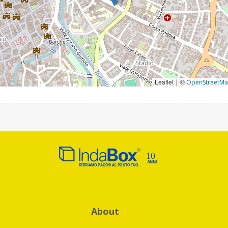
Leaflet
©
|
OpenStreetM
About