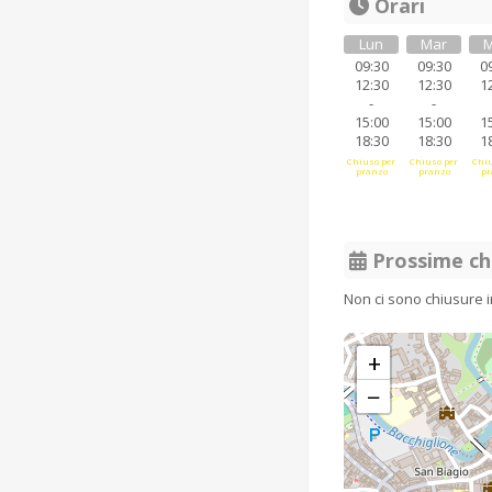
Orari
Lun
Mar
M
09:30
09:30
0
12:30
12:30
1
-
-
15:00
15:00
1
18:30
18:30
1
Chiuso per
Chiuso per
Chiu
pranzo
pranzo
pr
Prossime ch
Non ci sono chiusure 
+
−