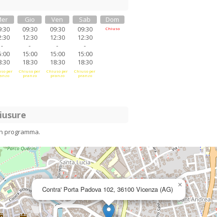
er
Gio
Ven
Sab
Dom
9:30
09:30
09:30
09:30
Chiuso
2:30
12:30
12:30
12:30
-
-
-
-
5:00
15:00
15:00
15:00
8:30
18:30
18:30
18:30
so per
Chiuso per
Chiuso per
Chiuso per
anzo
pranzo
pranzo
pranzo
iusure
in programma.
×
Contra' Porta Padova 102, 36100 Vicenza (AG)