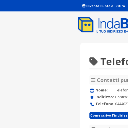
Diventa Punto di Ritiro
Telef
Contatti pun
Nome:
Telefon
Indirizzo:
Contra'
Telefono:
044402
Come scrivo l'indiriz