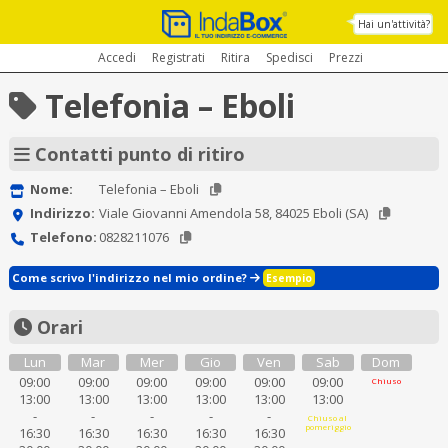
Hai un'attività?
Accedi
Registrati
Ritira
Spedisci
Prezzi
Telefonia – Eboli
Contatti punto di ritiro
Nome:
Telefonia – Eboli
Indirizzo:
Viale Giovanni Amendola 58, 84025 Eboli (SA)
Telefono:
0828211076
Come scrivo l'indirizzo nel mio ordine?
Esempio
Orari
Lun
Mar
Mer
Gio
Ven
Sab
Dom
09:00
09:00
09:00
09:00
09:00
09:00
Chiuso
13:00
13:00
13:00
13:00
13:00
13:00
-
-
-
-
-
Chiuso al
pomeriggio
16:30
16:30
16:30
16:30
16:30