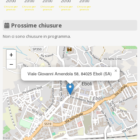
20:00
20:00
20:00
20:00
20:00
Chiuso per
Chiuso per
Chiuso per
Chiuso per
Chiuso per
pranzo
pranzo
pranzo
pranzo
pranzo
Prossime chiusure
Non ci sono chiusure in programma.
+
−
×
Viale Giovanni Amendola 58, 84025 Eboli (SA)