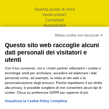
Diventa punto di ritiro
Vendi online?
Contattaci
Accessibilità
Follow Us
Rifiuta cookie non necessari ✕
Facebook
Questo sito web raccoglie alcuni
Linkedin
dati personali dei visitatori e
utenti
I nostri punti di ritiro e spedizione pacchi nelle
maggiori città italiane
Con il tuo consenso, noi e i nostri partner utilizziamo i cookie e
tecnologie simili per archiviare, accedere ed elaborare i dati
Torino
|
Milano
|
Roma
|
Bologna
|
Firenze
|
Genova
|
personali come, ad esempio, la visita al sito web o la
Napoli
|
Varese
personalizzazione degli annunci. Poiché rispettiamo il tuo diritto
alla privacy, è possibile scegliere di non consentire alcuni tipi di
cookie. Clicca su preferenze GDPR per saperne di più.
Visualizza la Cookie Policy Completa
©2026 IndaBox srl