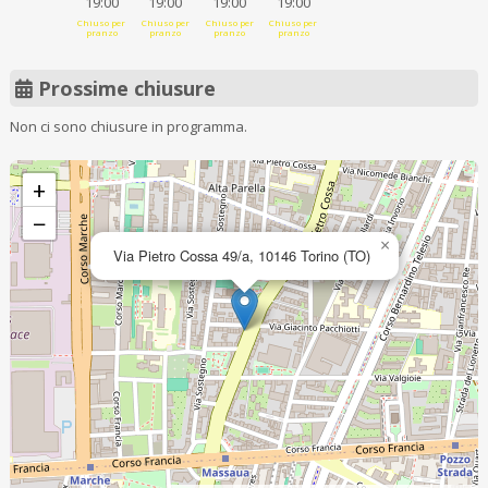
19:00
19:00
19:00
19:00
Chiuso per
Chiuso per
Chiuso per
Chiuso per
pranzo
pranzo
pranzo
pranzo
Prossime chiusure
Non ci sono chiusure in programma.
+
−
×
Via Pietro Cossa 49/a, 10146 Torino (TO)