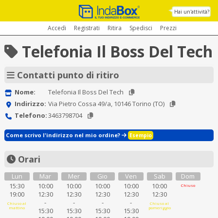
Hai un'attività?
Accedi
Registrati
Ritira
Spedisci
Prezzi
Telefonia Il Boss Del Tech
Contatti punto di ritiro
Nome:
Telefonia Il Boss Del Tech
Indirizzo:
Via Pietro Cossa 49/a, 10146 Torino (TO)
Telefono:
3463798704
Come scrivo l'indirizzo nel mio ordine?
Esempio
Orari
Lun
Mar
Mer
Gio
Ven
Sab
Dom
15:30
10:00
10:00
10:00
10:00
10:00
Chiuso
19:00
12:30
12:30
12:30
12:30
12:30
-
-
-
-
Chiuso al
Chiuso al
mattino
pomeriggio
15:30
15:30
15:30
15:30