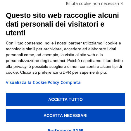
Rifiuta cookie non necessari ✕
Facebook
Questo sito web raccoglie alcuni
Linkedin
dati personali dei visitatori e
utenti
I nostri punti di ritiro e spedizione pacchi nelle
maggiori città italiane
Con il tuo consenso, noi e i nostri partner utilizziamo i cookie e
tecnologie simili per archiviare, accedere ed elaborare i dati
Torino
|
Milano
|
Roma
|
Bologna
|
Firenze
|
Genova
|
personali come, ad esempio, la visita al sito web o la
Napoli
|
Varese
personalizzazione degli annunci. Poiché rispettiamo il tuo diritto
alla privacy, è possibile scegliere di non consentire alcuni tipi di
cookie. Clicca su preferenze GDPR per saperne di più.
Visualizza la Cookie Policy Completa
©2026 IndaBox srl
PI/CF/N°Iscr.: 10821360012 | REA: RM 1494760 | Cap.Soc.: 50.000€ |
Whistleblowing
|
Privacy
|
Preferenze Cookies
ACCETTA TUTTO
IndaBox | Oltre 11.500 punti di ritiro tra Bar, Tabaccai, Edicole e Kipoint per
ritirare i tuoi acquisti online e spedire i tuoi pacchi.
ACCETTA NECESSARI
Preferenze GDPR