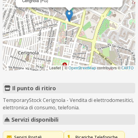
Cerignola (FG)
Leaflet
©
contributors ©
|
OpenStreetMap
CARTO
Il punto di ritiro
TemporaryStock Cerignola - Vendita di elettrodomesitici,
elettronica di consumo, telefonia.
Servizi disponibili
Servizi Postali
Ricariche Telefoniche