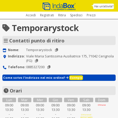
Hai un'attività?
Accedi
Registrati
Ritira
Spedisci
Prezzi
Temporarystock
Contatti punto di ritiro
Nome:
Temporarystock
Indirizzo:
Viale Maria Santissima Ausiliatrice 175, 71042 Cerignola
(FG)
Telefono:
0885327200
Come scrivo l'indirizzo nel mio ordine?
Esempio
Orari
Lun
Mar
Mer
Gio
Ven
Sab
Dom
09:00
09:00
09:00
09:00
09:00
09:00
Chiuso
13:30
13:30
13:30
13:30
13:30
13:30
-
-
-
-
-
Chiuso al
pomeriggio