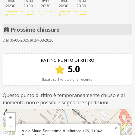
16:00
16:00
16:00
16:00
16:00
20:30
20:30
20:30
20:30
20:30
Chiuso per
Chiuso per
Chiuso per
Chiuso per
Chiuso per
pranzo
pranzo
pranzo
pranzo
pranzo
Prossime chiusure
Dal 06-08-2026 al 24-08-2026
RATING PUNTO DI RITIRO
5.0
Basato su 1 valutazione recente
Questo punto di ritiro è temporaneamente chiuso e al
momento non è possibile segnalare spedizioni.
+
−
×
Viale Maria Santissima Ausiliatrice 175, 71042