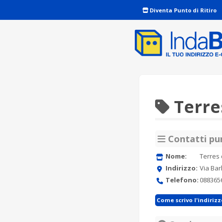
Diventa Punto di Ritiro
Terre
Contatti pun
Nome:
Terres
Indirizzo:
Via Bar
Telefono:
088365
Come scrivo l'indiriz