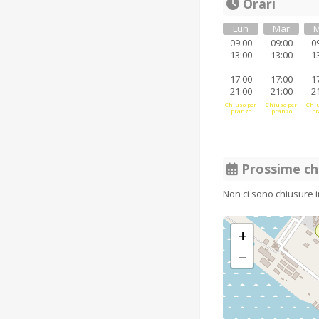
Orari
Lun
Mar
M
09:00
09:00
0
13:00
13:00
1
-
-
17:00
17:00
1
21:00
21:00
2
Chiuso per
Chiuso per
Chiu
pranzo
pranzo
pr
Prossime ch
Non ci sono chiusure 
+
−