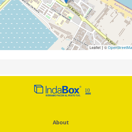
Leaflet
©
|
OpenStreetM
About