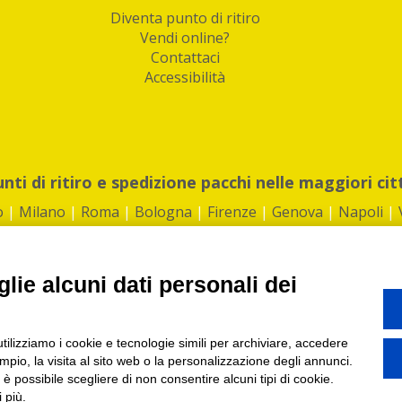
Diventa punto di ritiro
Vendi online?
Contattaci
Accessibilità
unti di ritiro e spedizione pacchi nelle maggiori cit
o
|
Milano
|
Roma
|
Bologna
|
Firenze
|
Genova
|
Napoli
|
lie alcuni dati personali dei
©2026 IndaBox srl
utilizziamo i cookie e tecnologie simili per archiviare, accedere
1360012 | REA: RM 1494760 | Cap.Soc.: 50.000€ |
Whistleblowing
|
Privacy
|
ti di ritiro tra Bar, Tabaccai, Edicole e Kipoint per ritirare i tuoi acquisti onli
pio, la visita al sito web o la personalizzazione degli annunci.
, è possibile scegliere di non consentire alcuni tipi di cookie.
 più.