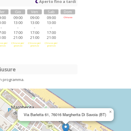
Aperto fino a tardi
er
Gio
Ven
Sab
Dom
9:00
09:00
09:00
09:00
Chiuso
3:00
13:00
13:00
13:00
-
-
-
-
7:00
17:00
17:00
17:00
1:00
21:00
21:00
21:00
so per
Chiuso per
Chiuso per
Chiuso per
anzo
pranzo
pranzo
pranzo
iusure
in programma.
×
Via Barletta 61, 76016 Margherita Di Savoia (BT)