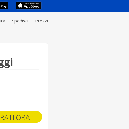
ira
Spedisci
Prezzi
ggi
RATI ORA