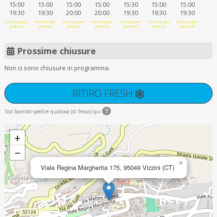
15:00
15:00
15:00
15:00
15:30
15:00
15:00
19:30
19:30
20:00
20:00
19:30
19:30
19:30
Chiuso per
Chiuso per
Chiuso per
Chiuso per
Chiuso per
Chiuso per
Chiuso per
pranzo
pranzo
pranzo
pranzo
pranzo
pranzo
pranzo
Prossime chiusure
Non ci sono chiusure in programma.
RITIRO FRESH
Stai facendo spedire qualcosa (di fresco) qui
+
−
×
Viale Regina Margherita 175, 95049 Vizzini (CT)