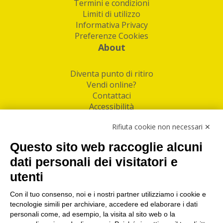
Termini e condizioni
Limiti di utilizzo
Informativa Privacy
Preferenze Cookies
About
Diventa punto di ritiro
Vendi online?
Contattaci
Accessibilità
Follow Us
Rifiuta cookie non necessari ✕
Facebook
Questo sito web raccoglie alcuni
Linkedin
dati personali dei visitatori e
utenti
I nostri punti di ritiro e spedizione pacchi nelle
maggiori città italiane
Con il tuo consenso, noi e i nostri partner utilizziamo i cookie e
tecnologie simili per archiviare, accedere ed elaborare i dati
Torino
|
Milano
|
Roma
|
Bologna
|
Firenze
|
Genova
|
personali come, ad esempio, la visita al sito web o la
Napoli
|
Varese