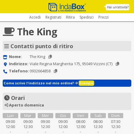
Hai un'attività?
Accedi
Registrati
Ritira
Spedisci
Prezzi
The King
Contatti punto di ritiro
Nome:
The King
Indirizzo:
Viale Regina Margherita 175, 95049 Vizzini (CT)
Telefono:
0932664858
Come scrivo l'indirizzo nel mio ordine?
Esempio
Orari
Aperto domenica
Lun
Mar
Mer
Gio
Ven
Sab
Dom
09:00
09:00
09:00
09:00
08:00
08:00
07:30
12:00
12:30
12:30
12:00
12:00
12:30
12:30
-
-
-
-
-
-
-