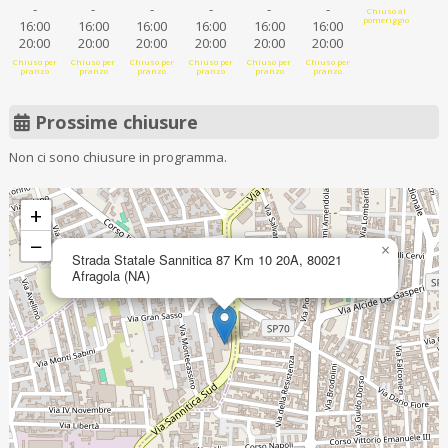
-
-
-
-
-
-
Chiuso al
pomeriggio
16:00
16:00
16:00
16:00
16:00
16:00
20:00
20:00
20:00
20:00
20:00
20:00
Chiuso per
Chiuso per
Chiuso per
Chiuso per
Chiuso per
Chiuso per
pranzo
pranzo
pranzo
pranzo
pranzo
pranzo
Prossime chiusure
Non ci sono chiusure in programma.
+
−
×
Strada Statale Sannitica 87 Km 10 20A, 80021
Afragola (NA)