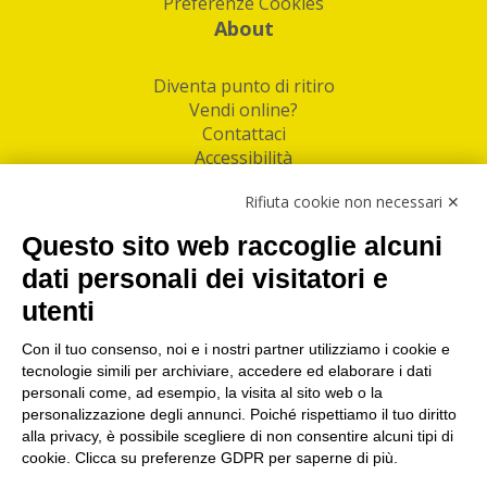
Preferenze Cookies
About
Diventa punto di ritiro
Vendi online?
Contattaci
Accessibilità
Follow Us
Rifiuta cookie non necessari ✕
Facebook
Questo sito web raccoglie alcuni
Linkedin
dati personali dei visitatori e
utenti
I nostri punti di ritiro e spedizione pacchi nelle
maggiori città italiane
Con il tuo consenso, noi e i nostri partner utilizziamo i cookie e
tecnologie simili per archiviare, accedere ed elaborare i dati
Torino
|
Milano
|
Roma
|
Bologna
|
Firenze
|
Genova
|
personali come, ad esempio, la visita al sito web o la
Napoli
|
Varese
personalizzazione degli annunci. Poiché rispettiamo il tuo diritto
alla privacy, è possibile scegliere di non consentire alcuni tipi di
cookie. Clicca su preferenze GDPR per saperne di più.