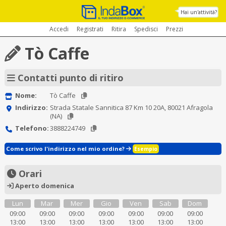
Hai un'attività?
Accedi
Registrati
Ritira
Spedisci
Prezzi
Tò Caffe
Contatti punto di ritiro
Nome:
Tò Caffe
Indirizzo:
Strada Statale Sannitica 87 Km 10 20A, 80021 Afragola
(NA)
Telefono:
3888224749
Come scrivo l'indirizzo nel mio ordine?
Esempio
Orari
Aperto domenica
Lun
Mar
Mer
Gio
Ven
Sab
Dom
09:00
09:00
09:00
09:00
09:00
09:00
09:00
13:00
13:00
13:00
13:00
13:00
13:00
13:00