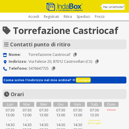
Hai un'attività?
Accedi
Registrati
Ritira
Spedisci
Prezzi
Torrefazione Castriocaf
Contatti punto di ritiro
Nome:
Torrefazione Castriocaf
Indirizzo:
Via Falese 20, 87012 Castrovillari (CS)
Telefono:
3476647725
Come scrivo l'indirizzo nel mio ordine?
Esempio
Orari
Lun
Mar
Mer
Gio
Ven
Sab
Dom
07:30
07:30
07:30
07:30
07:30
07:30
Chiuso
13:00
13:00
13:00
13:00
13:00
13:30
-
-
-
-
-
Chiuso al
pomeriggio
14:30
14:30
14:30
14:30
14:30