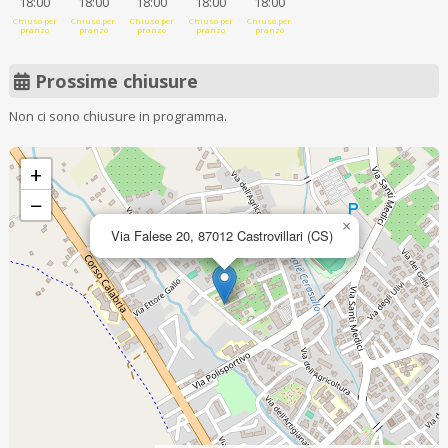
18:00
18:00
18:00
18:00
18:00
Chiuso per
Chiuso per
Chiuso per
Chiuso per
Chiuso per
pranzo
pranzo
pranzo
pranzo
pranzo
Prossime chiusure
Non ci sono chiusure in programma.
+
−
×
Via Falese 20, 87012 Castrovillari (CS)