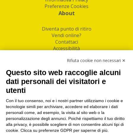
Preferenze Cookies
About
Diventa punto di ritiro
Vendi online?
Contattaci
Accessibilità
Follow Us
Rifiuta cookie non necessari ✕
Facebook
Questo sito web raccoglie alcuni
Linkedin
dati personali dei visitatori e
utenti
I nostri punti di ritiro e spedizione pacchi nelle
maggiori città italiane
Con il tuo consenso, noi e i nostri partner utilizziamo i cookie e
tecnologie simili per archiviare, accedere ed elaborare i dati
Torino
|
Milano
|
Roma
|
Bologna
|
Firenze
|
Genova
|
personali come, ad esempio, la visita al sito web o la
Napoli
|
Varese
personalizzazione degli annunci. Poiché rispettiamo il tuo diritto
alla privacy, è possibile scegliere di non consentire alcuni tipi di
cookie. Clicca su preferenze GDPR per saperne di più.