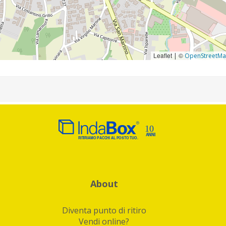
Leaflet
©
|
OpenStreetM
About
Diventa punto di ritiro
Vendi online?