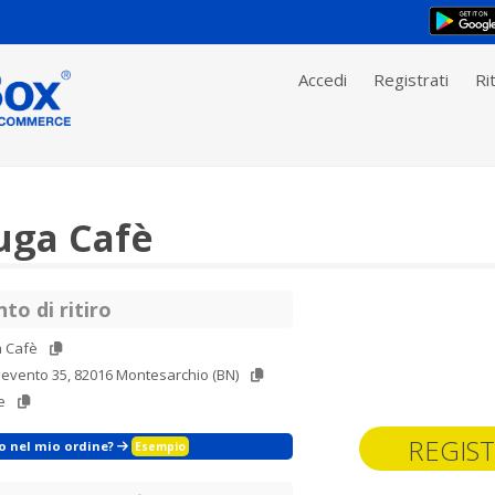
Accedi
Registrati
Rit
uga Cafè
to di ritiro
a Cafè
nevento 35, 82016 Montesarchio (BN)
e
REGIST
zo nel mio ordine?
Esempio