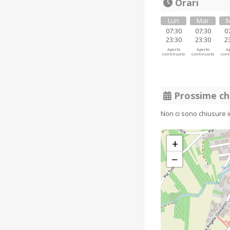
Orari
Lun
Mar
M
07:30
07:30
0
23:30
23:30
2
Aperto
Aperto
Ap
continuato
continuato
cont
Prossime ch
Non ci sono chiusure 
+
−