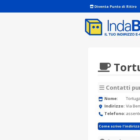
Diventa Punto di Ritiro
Tort
Contatti pun
Nome:
Tortug
Indirizzo:
Via Be
Telefono:
assent
Come scrivo l'indiriz