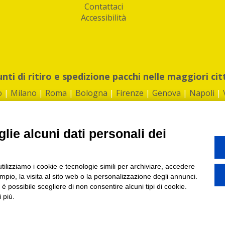
Contattaci
Accessibilità
unti di ritiro e spedizione pacchi nelle maggiori cit
o
|
Milano
|
Roma
|
Bologna
|
Firenze
|
Genova
|
Napoli
|
lie alcuni dati personali dei
©2026 IndaBox srl
utilizziamo i cookie e tecnologie simili per archiviare, accedere
1360012 | REA: RM 1494760 | Cap.Soc.: 50.000€ |
Whistleblowing
|
Privacy
|
ti di ritiro tra Bar, Tabaccai, Edicole e Kipoint per ritirare i tuoi acquisti onli
pio, la visita al sito web o la personalizzazione degli annunci.
, è possibile scegliere di non consentire alcuni tipi di cookie.
 più.