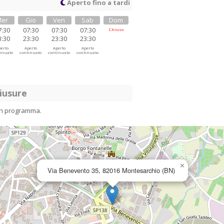
Aperto fino a tardi
er
Gio
Ven
Sab
Dom
7:30
07:30
07:30
07:30
Chiuso
3:30
23:30
23:30
23:30
erto
Aperto
Aperto
Aperto
inuato
continuato
continuato
continuato
iusure
in programma.
×
Via Benevento 35, 82016 Montesarchio (BN)