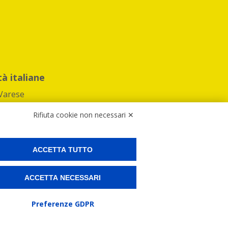
tà italiane
Varese
Rifiuta cookie non necessari ✕
ACCETTA TUTTO
Preferenze Cookies
ACCETTA NECESSARI
ne e spedire i tuoi pacchi.
Preferenze GDPR