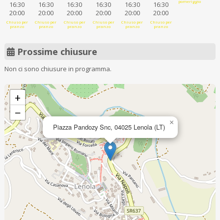
pomeriggio
16:30
16:30
16:30
16:30
16:30
16:30
20:00
20:00
20:00
20:00
20:00
20:00
Chiuso per
Chiuso per
Chiuso per
Chiuso per
Chiuso per
Chiuso per
pranzo
pranzo
pranzo
pranzo
pranzo
pranzo
Prossime chiusure
Non ci sono chiusure in programma.
+
−
×
Piazza Pandozy Snc, 04025 Lenola (LT)