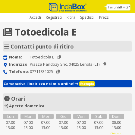
Hai un'attività?
Accedi
Registrati
Ritira
Spedisci
Prezzi
Totoedicola E
Contatti punto di ritiro
Nome:
Totoedicola E
Indirizzo:
Piazza Pandozy Snc, 04025 Lenola (LT)
Telefono:
07711831025
Come scrivo l'indirizzo nel mio ordine?
Esempio
Orari
Aperto domenica
Lun
Mar
Mer
Gio
Ven
Sab
Dom
07:00
07:00
07:00
07:00
07:00
07:00
08:00
13:00
13:00
13:00
13:00
13:00
13:00
13:00
-
-
-
-
-
-
Chiuso al