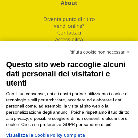
About
Diventa punto di ritiro
Vendi online?
Contattaci
Accessibilità
Follow Us
Rifiuta cookie non necessari ✕
Facebook
Questo sito web raccoglie alcuni
Linkedin
dati personali dei visitatori e
utenti
I nostri punti di ritiro e spedizione pacchi nelle
maggiori città italiane
Con il tuo consenso, noi e i nostri partner utilizziamo i cookie e
tecnologie simili per archiviare, accedere ed elaborare i dati
Torino
|
Milano
|
Roma
|
Bologna
|
Firenze
|
Genova
|
personali come, ad esempio, la visita al sito web o la
Napoli
|
Varese
personalizzazione degli annunci. Poiché rispettiamo il tuo diritto
alla privacy, è possibile scegliere di non consentire alcuni tipi di
cookie. Clicca su preferenze GDPR per saperne di più.
Visualizza la Cookie Policy Completa