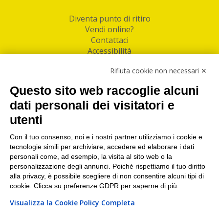
Diventa punto di ritiro
Vendi online?
Contattaci
Accessibilità
Follow Us
Rifiuta cookie non necessari ✕
Facebook
Questo sito web raccoglie alcuni
Linkedin
dati personali dei visitatori e
utenti
I nostri punti di ritiro e spedizione pacchi nelle
maggiori città italiane
Con il tuo consenso, noi e i nostri partner utilizziamo i cookie e
tecnologie simili per archiviare, accedere ed elaborare i dati
Torino
|
Milano
|
Roma
|
Bologna
|
Firenze
|
Genova
|
personali come, ad esempio, la visita al sito web o la
Napoli
|
Varese
personalizzazione degli annunci. Poiché rispettiamo il tuo diritto
alla privacy, è possibile scegliere di non consentire alcuni tipi di
cookie. Clicca su preferenze GDPR per saperne di più.
Visualizza la Cookie Policy Completa
©2026 IndaBox srl