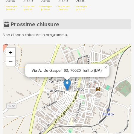
20:30
20:30
20:30
20:30
20:30
Chiuso per
Chiuso per
Chiuso per
Chiuso per
Chiuso per
pranzo
pranzo
pranzo
pranzo
pranzo
Prossime chiusure
Non ci sono chiusure in programma.
+
−
×
Via A. De Gasperi 63, 70020 Toritto (BA)