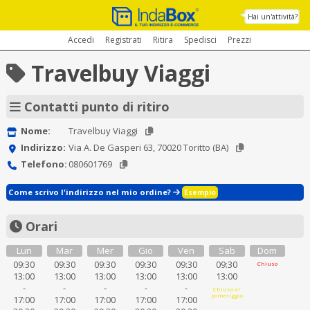
Hai un'attività?
Accedi
Registrati
Ritira
Spedisci
Prezzi
Travelbuy Viaggi
Contatti punto di ritiro
Nome:
Travelbuy Viaggi
Indirizzo:
Via A. De Gasperi 63, 70020 Toritto (BA)
Telefono:
080601769
Come scrivo l'indirizzo nel mio ordine?
Esempio
Orari
Lun
Mar
Mer
Gio
Ven
Sab
Dom
09:30
09:30
09:30
09:30
09:30
09:30
Chiuso
13:00
13:00
13:00
13:00
13:00
13:00
-
-
-
-
-
Chiuso al
pomeriggio
17:00
17:00
17:00
17:00
17:00