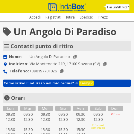
Hai un'attività?
Accedi
Registrati
Ritira
Spedisci
Prezzi
Un Angolo Di Paradiso
Contatti punto di ritiro
Nome:
Un Angolo Di Paradiso
Indirizzo:
Via Montenotte 21R, 17100 Savona (SV)
Telefono:
+390197701026
Come scrivo l'indirizzo nel mio ordine?
Esempio
Orari
Lun
Mar
Mer
Gio
Ven
Sab
Dom
09:30
09:30
09:30
09:30
09:30
09:30
Chiuso
12:30
12:30
12:30
12:30
12:30
12:30
-
-
-
-
-
Chiuso al
pomeriggio
15:30
15:30
15:30
15:30
15:30