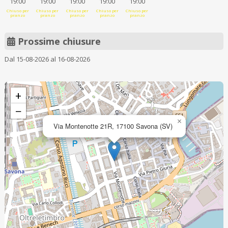
19:00
19:00
19:00
19:00
19:00
Chiuso per
Chiuso per
Chiuso per
Chiuso per
Chiuso per
pranzo
pranzo
pranzo
pranzo
pranzo
Prossime chiusure
Dal 15-08-2026 al 16-08-2026
+
−
×
Via Montenotte 21R, 17100 Savona (SV)