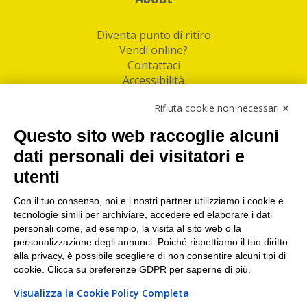
Diventa punto di ritiro
Vendi online?
Contattaci
Accessibilità
Follow Us
Rifiuta cookie non necessari ✕
Facebook
Questo sito web raccoglie alcuni
Linkedin
dati personali dei visitatori e
utenti
I nostri punti di ritiro e spedizione pacchi nelle
maggiori città italiane
Con il tuo consenso, noi e i nostri partner utilizziamo i cookie e
tecnologie simili per archiviare, accedere ed elaborare i dati
Torino
|
Milano
|
Roma
|
Bologna
|
Firenze
|
Genova
|
personali come, ad esempio, la visita al sito web o la
Napoli
|
Varese
personalizzazione degli annunci. Poiché rispettiamo il tuo diritto
alla privacy, è possibile scegliere di non consentire alcuni tipi di
cookie. Clicca su preferenze GDPR per saperne di più.
Visualizza la Cookie Policy Completa
©2026 IndaBox srl