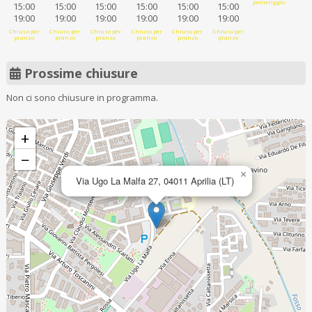
pomeriggio
15:00
15:00
15:00
15:00
15:00
15:00
19:00
19:00
19:00
19:00
19:00
19:00
Chiuso per
Chiuso per
Chiuso per
Chiuso per
Chiuso per
Chiuso per
pranzo
pranzo
pranzo
pranzo
pranzo
pranzo
Prossime chiusure
Non ci sono chiusure in programma.
+
−
×
Via Ugo La Malfa 27, 04011 Aprilia (LT)