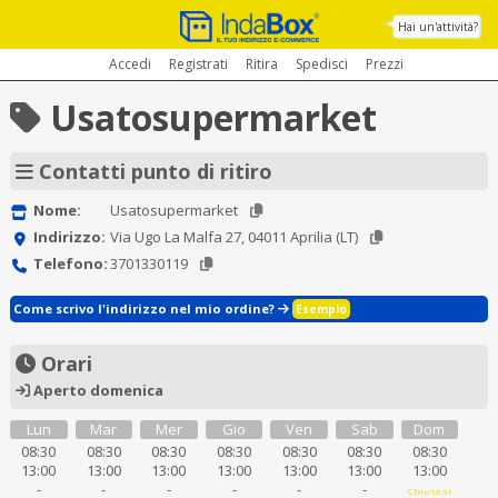
Hai un'attività?
Accedi
Registrati
Ritira
Spedisci
Prezzi
Usatosupermarket
Contatti punto di ritiro
Nome:
Usatosupermarket
Indirizzo:
Via Ugo La Malfa 27, 04011 Aprilia (LT)
Telefono:
3701330119
Come scrivo l'indirizzo nel mio ordine?
Esempio
Orari
Aperto domenica
Lun
Mar
Mer
Gio
Ven
Sab
Dom
08:30
08:30
08:30
08:30
08:30
08:30
08:30
13:00
13:00
13:00
13:00
13:00
13:00
13:00
-
-
-
-
-
-
Chiuso al