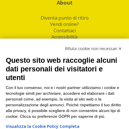
About
Diventa punto di ritiro
Vendi online?
Contattaci
Accessibilità
Follow Us
Rifiuta cookie non necessari ✕
Facebook
Questo sito web raccoglie alcuni
Linkedin
dati personali dei visitatori e
utenti
I nostri punti di ritiro e spedizione pacchi nelle
maggiori città italiane
Con il tuo consenso, noi e i nostri partner utilizziamo i cookie e
tecnologie simili per archiviare, accedere ed elaborare i dati
Torino
|
Milano
|
Roma
|
Bologna
|
Firenze
|
Genova
|
personali come, ad esempio, la visita al sito web o la
Napoli
|
Varese
personalizzazione degli annunci. Poiché rispettiamo il tuo diritto
alla privacy, è possibile scegliere di non consentire alcuni tipi di
cookie. Clicca su preferenze GDPR per saperne di più.
Visualizza la Cookie Policy Completa