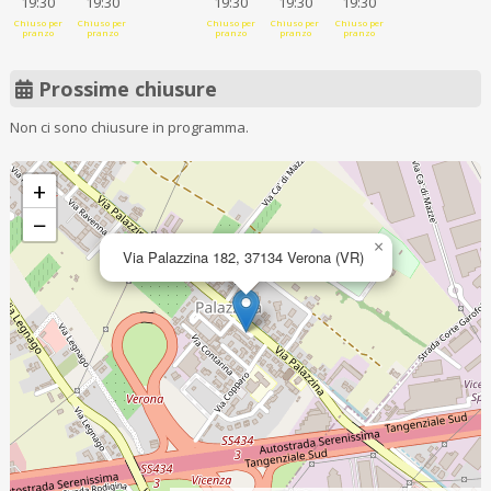
19:30
19:30
19:30
19:30
19:30
Chiuso per
Chiuso per
Chiuso per
Chiuso per
Chiuso per
pranzo
pranzo
pranzo
pranzo
pranzo
Prossime chiusure
Non ci sono chiusure in programma.
+
−
×
Via Palazzina 182, 37134 Verona (VR)