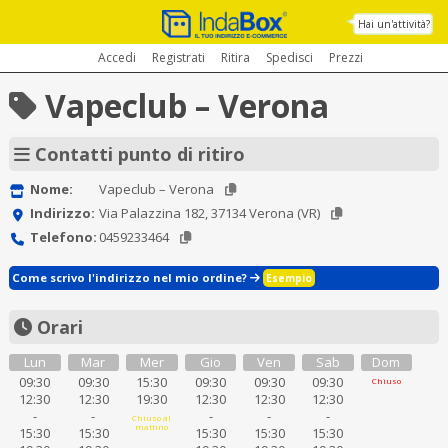
Hai un'attività?
Accedi
Registrati
Ritira
Spedisci
Prezzi
Vapeclub – Verona
Contatti punto di ritiro
Nome:
Vapeclub – Verona
Indirizzo:
Via Palazzina 182, 37134 Verona (VR)
Telefono:
0459233464
Come scrivo l'indirizzo nel mio ordine?
Esempio
Orari
Lun
Mar
Mer
Gio
Ven
Sab
Dom
09:30
09:30
15:30
09:30
09:30
09:30
Chiuso
12:30
12:30
19:30
12:30
12:30
12:30
-
-
-
-
-
Chiuso al
mattino
15:30
15:30
15:30
15:30
15:30