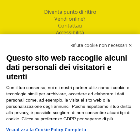
Diventa punto di ritiro
Vendi online?
Contattaci
Accessibilità
Follow Us
Rifiuta cookie non necessari ✕
Facebook
Questo sito web raccoglie alcuni
Linkedin
dati personali dei visitatori e
utenti
I nostri punti di ritiro e spedizione pacchi nelle
maggiori città italiane
Con il tuo consenso, noi e i nostri partner utilizziamo i cookie e
tecnologie simili per archiviare, accedere ed elaborare i dati
Torino
|
Milano
|
Roma
|
Bologna
|
Firenze
|
Genova
|
personali come, ad esempio, la visita al sito web o la
Napoli
|
Varese
personalizzazione degli annunci. Poiché rispettiamo il tuo diritto
alla privacy, è possibile scegliere di non consentire alcuni tipi di
cookie. Clicca su preferenze GDPR per saperne di più.
Visualizza la Cookie Policy Completa
©2026 IndaBox srl