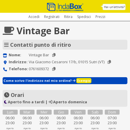
Hai un'attività?
Accedi
Registrati
Ritira
Spedisci
Prezzi
Vintage Bar
Contatti punto di ritiro
Nome:
Vintage Bar
Indirizzo:
Via Giacomo Cesaroni 17/b, 01015 Sutri (VT)
Telefono:
0761609372
Come scrivo l'indirizzo nel mio ordine?
Esempio
Orari
Aperto fino a tardi |
Aperto domenica
Lun
Mar
Mer
Gio
Ven
Sab
Dom
06:00
06:00
06:00
06:00
06:00
06:00
07:00
23:00
23:00
23:00
23:00
23:00
23:00
23:00
Aperto
Aperto
Aperto
Aperto
Aperto
Aperto
Aperto