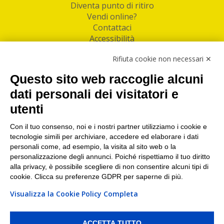
Diventa punto di ritiro
Vendi online?
Contattaci
Accessibilità
Follow Us
Rifiuta cookie non necessari ✕
Facebook
Questo sito web raccoglie alcuni
Linkedin
dati personali dei visitatori e
utenti
I nostri punti di ritiro e spedizione pacchi nelle
maggiori città italiane
Con il tuo consenso, noi e i nostri partner utilizziamo i cookie e
tecnologie simili per archiviare, accedere ed elaborare i dati
Torino
|
Milano
|
Roma
|
Bologna
|
Firenze
|
Genova
|
personali come, ad esempio, la visita al sito web o la
Napoli
|
Varese
personalizzazione degli annunci. Poiché rispettiamo il tuo diritto
alla privacy, è possibile scegliere di non consentire alcuni tipi di
cookie. Clicca su preferenze GDPR per saperne di più.
Visualizza la Cookie Policy Completa
©2026 IndaBox srl
PI/CF/N°Iscr.: 10821360012 | REA: RM 1494760 | Cap.Soc.: 50.000€ |
Whistleblowing
|
Privacy
|
Preferenze Cookies
ACCETTA TUTTO