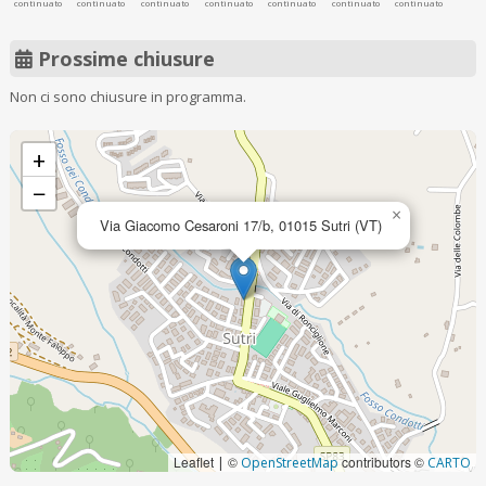
continuato
continuato
continuato
continuato
continuato
continuato
continuato
Prossime chiusure
Non ci sono chiusure in programma.
+
−
×
Via Giacomo Cesaroni 17/b, 01015 Sutri (VT)
Leaflet
©
contributors ©
|
OpenStreetMap
CARTO