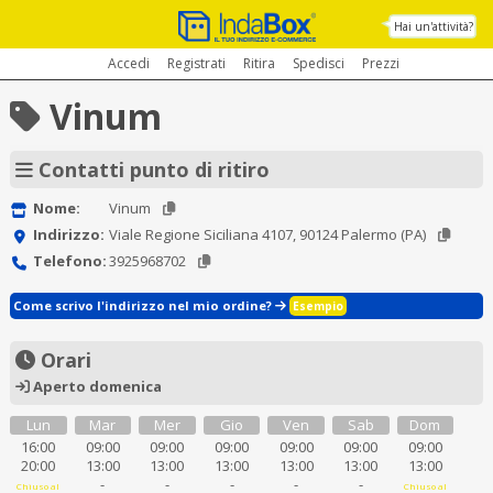
Hai un'attività?
Accedi
Registrati
Ritira
Spedisci
Prezzi
Vinum
Contatti punto di ritiro
Nome:
Vinum
Indirizzo:
Viale Regione Siciliana 4107, 90124 Palermo (PA)
Telefono:
3925968702
Come scrivo l'indirizzo nel mio ordine?
Esempio
Orari
Aperto domenica
Lun
Mar
Mer
Gio
Ven
Sab
Dom
16:00
09:00
09:00
09:00
09:00
09:00
09:00
20:00
13:00
13:00
13:00
13:00
13:00
13:00
-
-
-
-
-
Chiuso al
Chiuso al