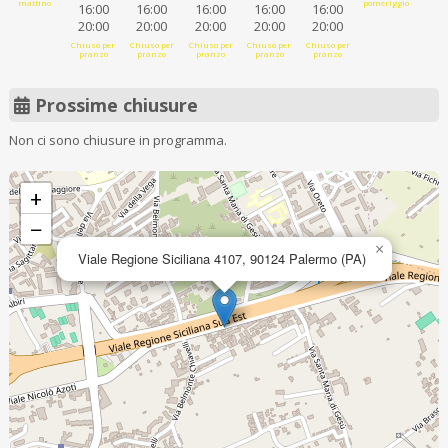
mattino
pomeriggio
16:00
16:00
16:00
16:00
16:00
20:00
20:00
20:00
20:00
20:00
Chiuso per
Chiuso per
Chiuso per
Chiuso per
Chiuso per
pranzo
pranzo
pranzo
pranzo
pranzo
Prossime chiusure
Non ci sono chiusure in programma.
+
−
×
Viale Regione Siciliana 4107, 90124 Palermo (PA)