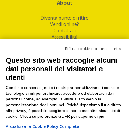
About
Diventa punto di ritiro
Vendi online?
Contattaci
Accessibilità
Follow Us
Rifiuta cookie non necessari ✕
Facebook
Questo sito web raccoglie alcuni
Linkedin
dati personali dei visitatori e
utenti
I nostri punti di ritiro e spedizione pacchi nelle
maggiori città italiane
Con il tuo consenso, noi e i nostri partner utilizziamo i cookie e
tecnologie simili per archiviare, accedere ed elaborare i dati
Torino
|
Milano
|
Roma
|
Bologna
|
Firenze
|
Genova
|
personali come, ad esempio, la visita al sito web o la
Napoli
|
Varese
personalizzazione degli annunci. Poiché rispettiamo il tuo diritto
alla privacy, è possibile scegliere di non consentire alcuni tipi di
cookie. Clicca su preferenze GDPR per saperne di più.
Visualizza la Cookie Policy Completa