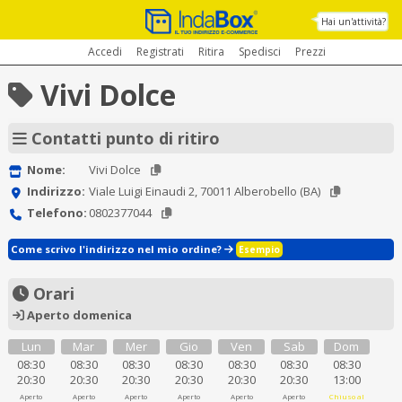
Hai un'attività?
Accedi
Registrati
Ritira
Spedisci
Prezzi
Vivi Dolce
Contatti punto di ritiro
Nome:
Vivi Dolce
Indirizzo:
Viale Luigi Einaudi 2, 70011 Alberobello (BA)
Telefono:
0802377044
Come scrivo l'indirizzo nel mio ordine?
Esempio
Orari
Aperto domenica
Lun
Mar
Mer
Gio
Ven
Sab
Dom
08:30
08:30
08:30
08:30
08:30
08:30
08:30
20:30
20:30
20:30
20:30
20:30
20:30
13:00
Aperto
Aperto
Aperto
Aperto
Aperto
Aperto
Chiuso al