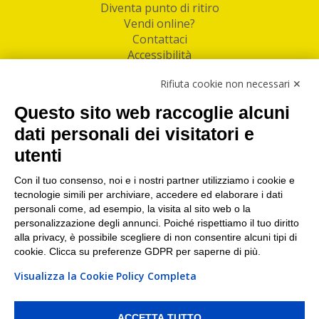
Diventa punto di ritiro
Vendi online?
Contattaci
Accessibilità
Follow Us
Rifiuta cookie non necessari ✕
Facebook
Questo sito web raccoglie alcuni
Linkedin
dati personali dei visitatori e
utenti
I nostri punti di ritiro e spedizione pacchi nelle
maggiori città italiane
Con il tuo consenso, noi e i nostri partner utilizziamo i cookie e
tecnologie simili per archiviare, accedere ed elaborare i dati
Torino
|
Milano
|
Roma
|
Bologna
|
Firenze
|
Genova
|
personali come, ad esempio, la visita al sito web o la
Napoli
|
Varese
personalizzazione degli annunci. Poiché rispettiamo il tuo diritto
alla privacy, è possibile scegliere di non consentire alcuni tipi di
cookie. Clicca su preferenze GDPR per saperne di più.
Visualizza la Cookie Policy Completa
©2026 IndaBox srl
PI/CF/N°Iscr.: 10821360012 | REA: RM 1494760 | Cap.Soc.: 50.000€ |
Whistleblowing
|
Privacy
|
Preferenze Cookies
ACCETTA TUTTO