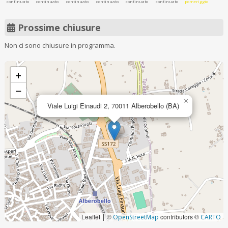
continuato
continuato
continuato
continuato
continuato
continuato
pomeriggio
Prossime chiusure
Non ci sono chiusure in programma.
+
−
×
Viale Luigi Einaudi 2, 70011 Alberobello (BA)
Leaflet
©
contributors ©
|
OpenStreetMap
CARTO