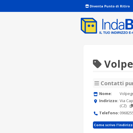
Diventa Punto di Ritiro
Volpe
Contatti pun
Nome:
Volpeg
Indirizzo:
Via Ca
(CZ)
Telefono:
096825
Come scrivo l'indiriz