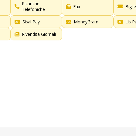
Ricariche
Fax
Bigli
Telefoniche
Sisal Pay
MoneyGram
Lis P
Rivendita Giornali