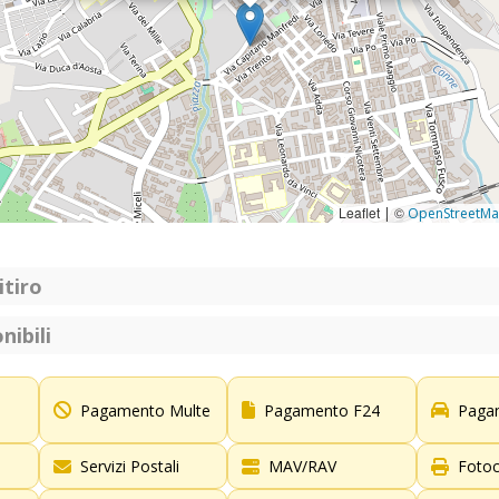
Leaflet
©
|
OpenStreetM
itiro
nibili
Pagamento Multe
Pagamento F24
Paga
Servizi Postali
MAV/RAV
Fotoc