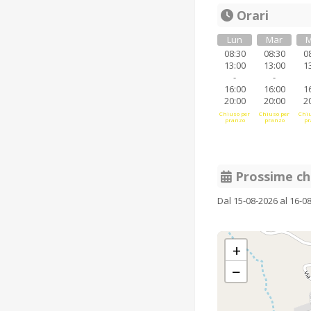
Orari
Lun
Mar
M
08:30
08:30
0
13:00
13:00
1
-
-
16:00
16:00
1
20:00
20:00
2
Chiuso per
Chiuso per
Chiu
pranzo
pranzo
pr
Prossime ch
Dal 15-08-2026 al 16-0
+
−