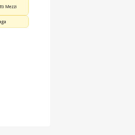
etti Mezzi
aga