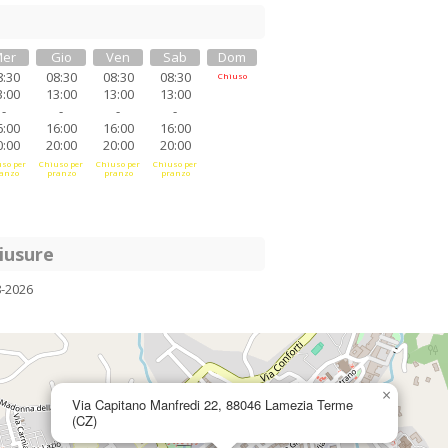
er
Gio
Ven
Sab
Dom
8:30
08:30
08:30
08:30
Chiuso
3:00
13:00
13:00
13:00
-
-
-
-
6:00
16:00
16:00
16:00
0:00
20:00
20:00
20:00
so per
Chiuso per
Chiuso per
Chiuso per
anzo
pranzo
pranzo
pranzo
iusure
8-2026
×
Via Capitano Manfredi 22, 88046 Lamezia Terme
(CZ)