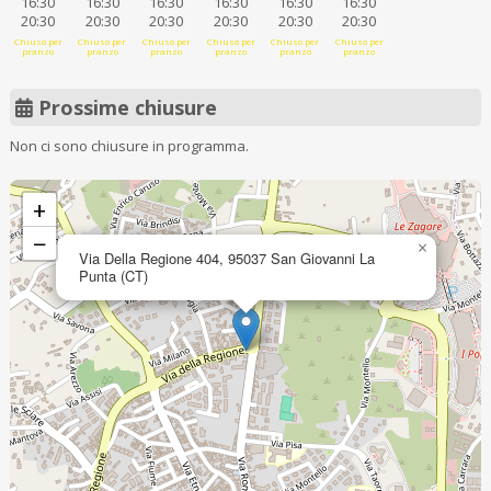
16:30
16:30
16:30
16:30
16:30
16:30
20:30
20:30
20:30
20:30
20:30
20:30
Chiuso per
Chiuso per
Chiuso per
Chiuso per
Chiuso per
Chiuso per
pranzo
pranzo
pranzo
pranzo
pranzo
pranzo
Prossime chiusure
Non ci sono chiusure in programma.
+
−
×
Via Della Regione 404, 95037 San Giovanni La
Punta (CT)