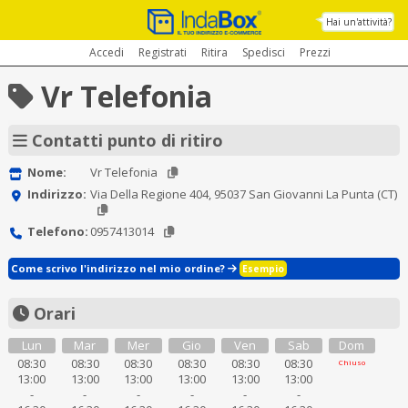
Hai un'attività?
Accedi
Registrati
Ritira
Spedisci
Prezzi
Vr Telefonia
Contatti punto di ritiro
Nome:
Vr Telefonia
Indirizzo:
Via Della Regione 404, 95037 San Giovanni La Punta (CT)
Telefono:
0957413014
Come scrivo l'indirizzo nel mio ordine?
Esempio
Orari
Lun
Mar
Mer
Gio
Ven
Sab
Dom
08:30
08:30
08:30
08:30
08:30
08:30
Chiuso
13:00
13:00
13:00
13:00
13:00
13:00
-
-
-
-
-
-