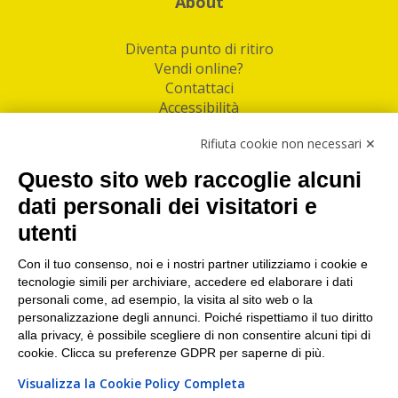
About
Diventa punto di ritiro
Vendi online?
Contattaci
Accessibilità
Follow Us
Rifiuta cookie non necessari ✕
Facebook
Questo sito web raccoglie alcuni
Linkedin
dati personali dei visitatori e
utenti
I nostri punti di ritiro e spedizione pacchi nelle
maggiori città italiane
Con il tuo consenso, noi e i nostri partner utilizziamo i cookie e
tecnologie simili per archiviare, accedere ed elaborare i dati
Torino
|
Milano
|
Roma
|
Bologna
|
Firenze
|
Genova
|
personali come, ad esempio, la visita al sito web o la
Napoli
|
Varese
personalizzazione degli annunci. Poiché rispettiamo il tuo diritto
alla privacy, è possibile scegliere di non consentire alcuni tipi di
cookie. Clicca su preferenze GDPR per saperne di più.
Visualizza la Cookie Policy Completa