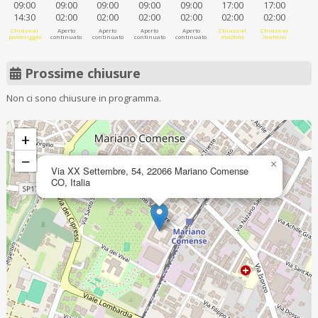
09:00
09:00
09:00
09:00
09:00
17:00
17:00
14:30
02:00
02:00
02:00
02:00
02:00
02:00
Chiuso al
Aperto
Aperto
Aperto
Aperto
Chiuso al
Chiuso al
pomeriggio
continuato
continuato
continuato
continuato
mattino
mattino
Prossime chiusure
Non ci sono chiusure in programma.
+
−
×
Via XX Settembre, 54, 22066 Mariano Comense
CO, Italia