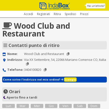
Hai un'attività?
Accedi
Registrati
Ritira
Spedisci
Prezzi
Wood Club and
Restaurant
Contatti punto di ritiro
Nome:
Wood Club and Restaurant
Indirizzo:
Via XX Settembre, 54, 22066 Mariano Comense CO, Italia
Telefono:
3404100820
Come scrivo l'indirizzo nel mio ordine?
Esempio
Orari
Aperto fino a tardi
Lun
Mar
Mer
Gio
Ven
Sab
Dom