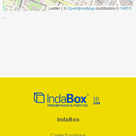
Leaflet
©
contributors ©
|
OpenStreetMap
CARTO
-
IndaBox
Come funziona