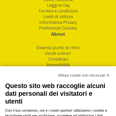
Leggi le faq
Termini e condizioni
Limiti di utilizzo
Informativa Privacy
Preferenze Cookies
About
Diventa punto di ritiro
Vendi online?
Contattaci
Accessibilità
Follow Us
Rifiuta cookie non necessari ✕
Facebook
Questo sito web raccoglie alcuni
Linkedin
dati personali dei visitatori e
utenti
I nostri punti di ritiro e spedizione pacchi nelle
maggiori città italiane
Con il tuo consenso, noi e i nostri partner utilizziamo i cookie e
tecnologie simili per archiviare, accedere ed elaborare i dati