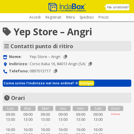
Hai un'attività?
Accedi
Registrati
Ritira
Spedisci
Prezzi
Yep Store – Angri
Contatti punto di ritiro
Nome:
Yep Store – Angri
Indirizzo:
Corso Italia 16, 84013 Angri (SA)
Telefono:
0897013717
Come scrivo l'indirizzo nel mio ordine?
Esempio
Orari
Lun
Mar
Mer
Gio
Ven
Sab
Dom
09:00
09:00
09:00
09:00
09:00
09:00
Chiuso
13:00
13:00
13:00
13:00
13:00
13:00
-
-
-
-
-
-
16:00
16:00
16:00
16:00
16:00
16:00