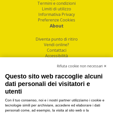
Termini e condizioni
Limiti di utilizzo
Informativa Privacy
Preferenze Cookies
About
Diventa punto di ritiro
Vendi online?
Contattaci
Accessibilità
Follow Us
Rifiuta cookie non necessari ✕
Facebook
Questo sito web raccoglie alcuni
Linkedin
dati personali dei visitatori e
utenti
I nostri punti di ritiro e spedizione pacchi nelle
maggiori città italiane
Con il tuo consenso, noi e i nostri partner utilizziamo i cookie e
tecnologie simili per archiviare, accedere ed elaborare i dati
Torino
|
Milano
|
Roma
|
Bologna
|
Firenze
|
Genova
|
personali come, ad esempio, la visita al sito web o la