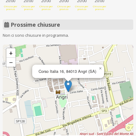
20:00
20:00
20:00
20:00
20:00
20:00
Chiuso per
Chiuso per
Chiuso per
Chiuso per
Chiuso per
Chiuso per
pranzo
pranzo
pranzo
pranzo
pranzo
pranzo
Prossime chiusure
Non ci sono chiusure in programma.
+
−
×
Corso Italia 16, 84013 Angri (SA)