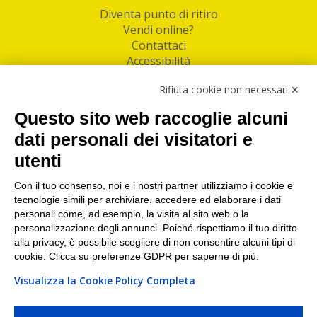
Diventa punto di ritiro
Vendi online?
Contattaci
Accessibilità
Follow Us
Rifiuta cookie non necessari ✕
Facebook
Questo sito web raccoglie alcuni
Linkedin
dati personali dei visitatori e
utenti
I nostri punti di ritiro e spedizione pacchi nelle
maggiori città italiane
Con il tuo consenso, noi e i nostri partner utilizziamo i cookie e
tecnologie simili per archiviare, accedere ed elaborare i dati
Torino
|
Milano
|
Roma
|
Bologna
|
Firenze
|
Genova
|
personali come, ad esempio, la visita al sito web o la
Napoli
|
Varese
personalizzazione degli annunci. Poiché rispettiamo il tuo diritto
alla privacy, è possibile scegliere di non consentire alcuni tipi di
cookie. Clicca su preferenze GDPR per saperne di più.
Visualizza la Cookie Policy Completa
©2026 IndaBox srl
PI/CF/N°Iscr.: 10821360012 | REA: RM 1494760 | Cap.Soc.: 50.000€ |