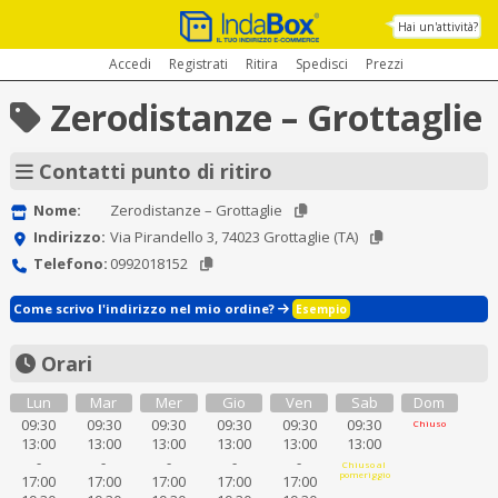
Hai un'attività?
Accedi
Registrati
Ritira
Spedisci
Prezzi
Zerodistanze – Grottaglie
Contatti punto di ritiro
Nome:
Zerodistanze – Grottaglie
Indirizzo:
Via Pirandello 3, 74023 Grottaglie (TA)
Telefono:
0992018152
Come scrivo l'indirizzo nel mio ordine?
Esempio
Orari
Lun
Mar
Mer
Gio
Ven
Sab
Dom
09:30
09:30
09:30
09:30
09:30
09:30
Chiuso
13:00
13:00
13:00
13:00
13:00
13:00
-
-
-
-
-
Chiuso al
pomeriggio
17:00
17:00
17:00
17:00
17:00