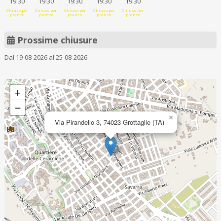
19:30
19:30
19:30
19:30
19:30
Chiuso per
Chiuso per
Chiuso per
Chiuso per
Chiuso per
pranzo
pranzo
pranzo
pranzo
pranzo
Prossime chiusure
Dal 19-08-2026 al 25-08-2026
+
−
×
Via Pirandello 3, 74023 Grottaglie (TA)