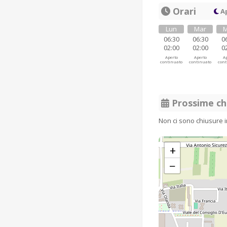
Orari
Ap
Lun
Mar
M
06:30
06:30
0
02:00
02:00
0
Aperto
Aperto
Ap
continuato
continuato
cont
Prossime ch
Non ci sono chiusure 
+
−