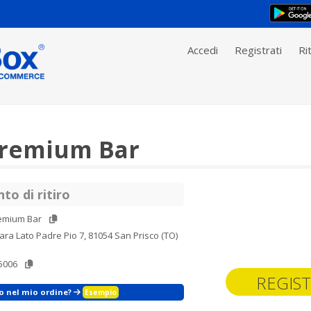
Accedi
Registrati
Rit
remium Bar
to di ritiro
emium Bar
ara Lato Padre Pio 7, 81054 San Prisco (TO)
5006
REGIST
zo nel mio ordine?
Esempio