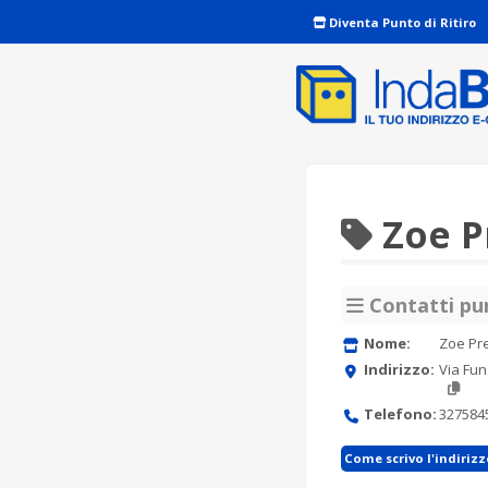
Diventa Punto di Ritiro
Zoe P
Contatti pun
Nome:
Zoe Pr
Indirizzo:
Via Fun
Telefono:
327584
Come scrivo l'indiriz