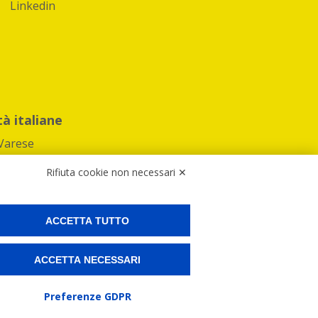
Linkedin
tà italiane
Varese
Rifiuta cookie non necessari ✕
ACCETTA TUTTO
Preferenze Cookies
ACCETTA NECESSARI
ne e spedire i tuoi pacchi.
Preferenze GDPR