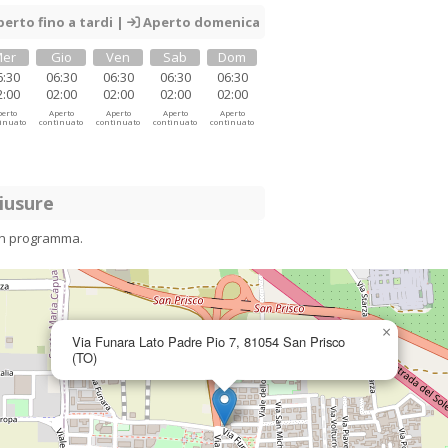
erto fino a tardi |
Aperto domenica
er
Gio
Ven
Sab
Dom
6:30
06:30
06:30
06:30
06:30
2:00
02:00
02:00
02:00
02:00
erto
Aperto
Aperto
Aperto
Aperto
inuato
continuato
continuato
continuato
continuato
iusure
in programma.
×
Via Funara Lato Padre Pio 7, 81054 San Prisco
(TO)