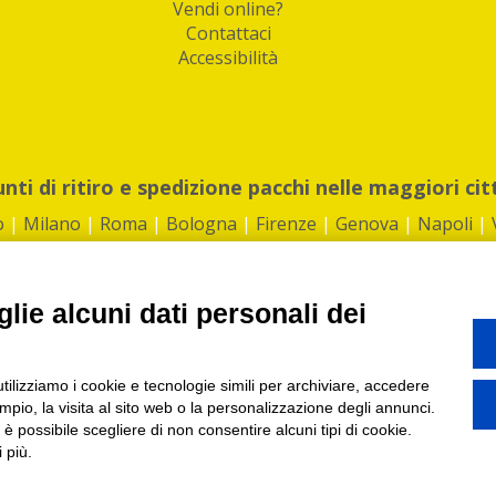
Vendi online?
Contattaci
Accessibilità
unti di ritiro e spedizione pacchi nelle maggiori cit
o
|
Milano
|
Roma
|
Bologna
|
Firenze
|
Genova
|
Napoli
|
lie alcuni dati personali dei
©2026 IndaBox srl
utilizziamo i cookie e tecnologie simili per archiviare, accedere
1360012 | REA: RM 1494760 | Cap.Soc.: 50.000€ |
Whistleblowing
|
Privacy
|
ti di ritiro tra Bar, Tabaccai, Edicole e Kipoint per ritirare i tuoi acquisti onli
pio, la visita al sito web o la personalizzazione degli annunci.
, è possibile scegliere di non consentire alcuni tipi di cookie.
 più.